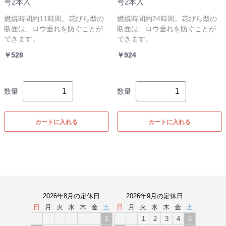
号2本入
号2本入
燃焼時間約11時間。花びら型の
燃焼時間約24時間。花びら型の
断面は、ロウ垂れを防ぐことが
断面は、ロウ垂れを防ぐことが
できます。
できます。
￥528
￥924
数量
数量
カートに入れる
カートに入れる
2026年8月の定休日
2026年9月の定休日
日
月
火
水
木
金
土
日
月
火
水
木
金
土
1
1
2
3
4
5