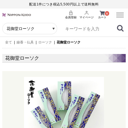
配送1件につき税込5,500円以上で送料無料
Menu
0
会員登録
マイページ
カート
全て
|
線香・仏具
|
ローソク
|
花御堂ローソク
花御堂ローソク