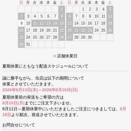
日
月
火
水
木
金
土
日
月
火
水
木
金
土
1
1
2
3
4
5
2
3
4
5
6
7
8
6
7
8
9
10
11
12
9
10
11
12
13
14
15
13
14
15
16
17
18
19
16
17
18
19
20
21
22
20
21
22
23
24
25
26
23
24
25
26
27
28
29
27
28
29
30
30
31
■
店舗休業日
夏期休業にともなう配送スケジュールについて
誠に勝手ながら、当店は以下の期間について
休業とさせていただきます。
2026年8月13日(木)～2026年8月16日(日)
夏期休業前の発送をご希望の方は
8月10日(月)
までにご注文下さいませ。
8月11日～夏期休業中にいただきましたご注文につきましては、
8月
18日
より順次、発送させていただきます。
お問合せについて