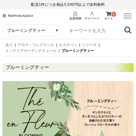
配送1件につき税込5,500円以上で送料無料
Menu
0
会員登録
マイページ
カート
全て
|
アロマ・フレグランス
|
エステバン
|
シリーズ
|
インテリアガーデンナチュール
|
ブルーミングティー
ブルーミングティー