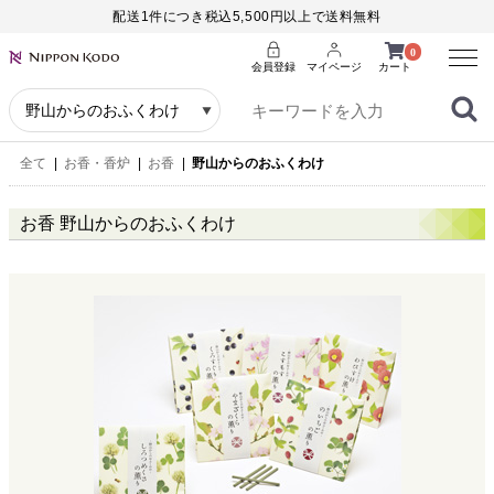
配送1件につき税込5,500円以上で送料無料
Menu
0
会員登録
マイページ
カート
全て
|
お香・香炉
|
お香
|
野山からのおふくわけ
お香 野山からのおふくわけ