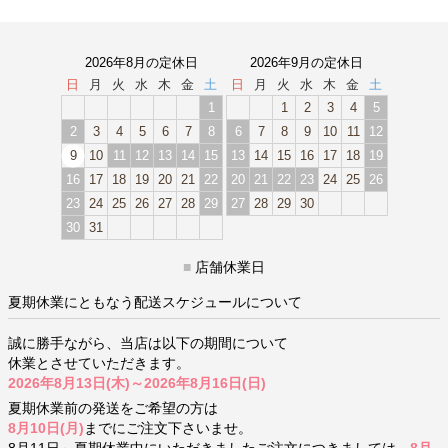
2026年8月の定休日
2026年9月の定休日
日
月
火
水
木
金
土
日
月
火
水
木
金
土
1
1
2
3
4
5
2
3
4
5
6
7
8
6
7
8
9
10
11
12
9
10
11
12
13
14
15
13
14
15
16
17
18
19
16
17
18
19
20
21
22
20
21
22
23
24
25
26
23
24
25
26
27
28
29
27
28
29
30
30
31
■
店舗休業日
夏期休業にともなう配送スケジュールについて
誠に勝手ながら、当店は以下の期間について
休業とさせていただきます。
2026年8月13日(木)～2026年8月16日(日)
夏期休業前の発送をご希望の方は
8月10日(月)
までにご注文下さいませ。