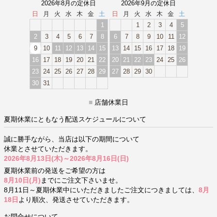
2026年8月の定休日
2026年9月の定休日
日
月
火
水
木
金
土
日
月
火
水
木
金
土
1
1
2
3
4
5
2
3
4
5
6
7
8
6
7
8
9
10
11
12
9
10
11
12
13
14
15
13
14
15
16
17
18
19
16
17
18
19
20
21
22
20
21
22
23
24
25
26
23
24
25
26
27
28
29
27
28
29
30
30
31
■
店舗休業日
夏期休業にともなう配送スケジュールについて
誠に勝手ながら、当店は以下の期間について
休業とさせていただきます。
2026年8月13日(木)～2026年8月16日(日)
夏期休業前の発送をご希望の方は
8月10日(月)
までにご注文下さいませ。
8月11日～夏期休業中にいただきましたご注文につきましては、
8月
18日
より順次、発送させていただきます。
お問合せについて