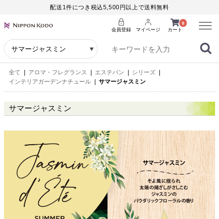
配送1件につき税込5,500円以上で送料無料
Menu
0
会員登録
マイページ
カート
全て
|
アロマ・フレグランス
|
エステバン
|
シリーズ
|
インテリアガーデンナチュール
|
サマージャスミン
サマージャスミン