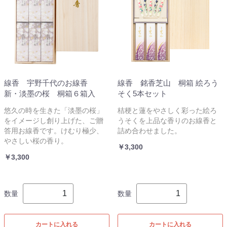
線香 宇野千代のお線香
線香 銘香芝山 桐箱 絵ろう
新・淡墨の桜 桐箱６箱入
そく5本セット
悠久の時を生きた「淡墨の桜」
桔梗と蓮をやさしく彩った絵ろ
をイメージし創り上げた、ご贈
うそくを上品な香りのお線香と
答用お線香です。けむり極少、
詰め合わせました。
やさしい桜の香り。
￥3,300
￥3,300
数量
数量
カートに入れる
カートに入れる