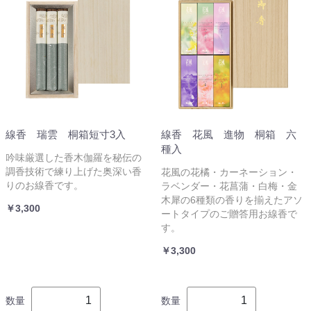
線香 瑞雲 桐箱短寸3入
線香 花風 進物 桐箱 六
種入
吟味厳選した香木伽羅を秘伝の
調香技術で練り上げた奥深い香
花風の花橘・カーネーション・
りのお線香です。
ラベンダー・花菖蒲・白梅・金
木犀の6種類の香りを揃えたアソ
￥3,300
ートタイプのご贈答用お線香で
す。
￥3,300
数量
数量