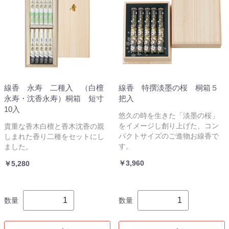
線香 永寿 二種入 （白檀
線香 特撰淡墨の桜 桐箱５
永寿・沈香永寿）桐箱 短寸
把入
10入
悠久の時を生きた「淡墨の桜」
をイメージし創り上げた、コン
貴重な香木白檀と香木沈香の親
パクトサイズのご進物お線香で
しまれた香り二種をセットにし
す。
ました。
￥3,960
￥5,280
数量
数量