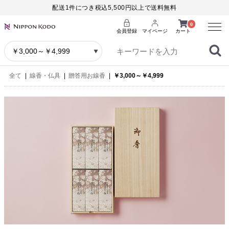
配送1件につき税込5,500円以上で送料無料
Menu
0
会員登録
マイページ
カート
全て
|
線香・仏具
|
贈答用お線香
|
￥3,000～￥4,999