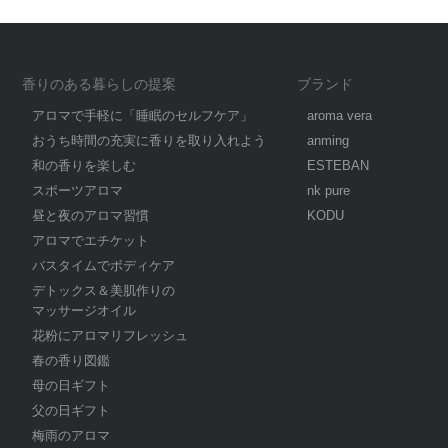
香りのある暮らしの提案
ブランド
アロマで手軽に「睡眠のセルフケア」
aroma vera
おうち時間の充実に香りを取り入れよう
anming
和の香りを楽しむ
ESTEBAN
スポーツアロマ
nk pure
昼と夜のアロマ習慣
KODU
アロマでエチケット
バスタイムでボディケア
デトックス＆美肌作りの
マッサージオイル
花粉にアロマリフレッシュ
春の香り図鑑
母の日ギフト
父の日ギフト
梅雨のアロマ