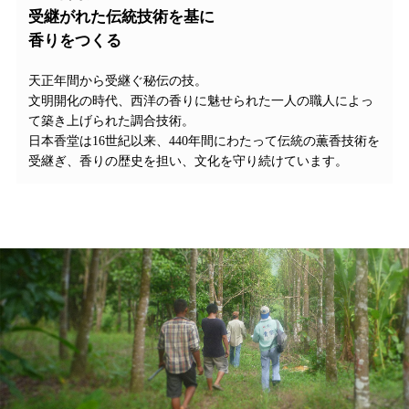
受継がれた伝統技術を基に
香りをつくる
天正年間から受継ぐ秘伝の技。
文明開化の時代、西洋の香りに魅せられた一人の職人によっ
て築き上げられた調合技術。
日本香堂は16世紀以来、440年間にわたって伝統の薫香技術を
受継ぎ、香りの歴史を担い、文化を守り続けています。