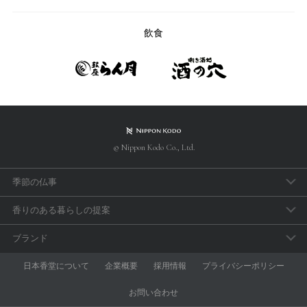
飲食
© Nippon Kodo Co., Ltd.
季節の仏事
春のお彼岸
香りのある暮らしの提案
母の日参り
アロマで手軽に「睡眠のセルフケア」
ブランド
父の日参り
おうち時間の充実に香りを取り入れよう
aroma vera
日本香堂について
企業概要
採用情報
プライバシーポリシー
お盆・新盆見舞
和の香りを楽しむ
anming
お問い合わせ