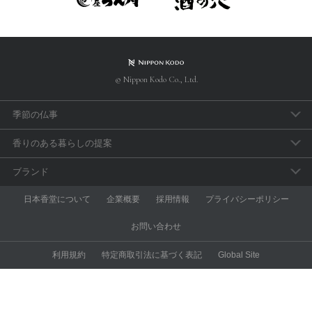
© Nippon Kodo Co., Ltd.
季節の仏事
春のお彼岸
香りのある暮らしの提案
母の日参り
アロマで手軽に「睡眠のセルフケア」
ブランド
父の日参り
おうち時間の充実に香りを取り入れよう
aroma vera
日本香堂について
企業概要
採用情報
プライバシーポリシー
お盆・新盆見舞
和の香りを楽しむ
anming
お問い合わせ
秋のお彼岸
スポーツアロマ
ESTEBAN
利用規約
特定商取引法に基づく表記
Global Site
喪中見舞い
昼と夜のアロマ習慣
nk pure
お墓参りにでかけよう！
アロマでエチケット
KODU