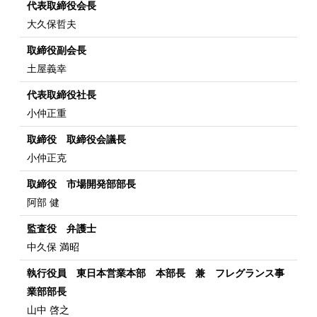
代表取締役会長
大久保哲夫
取締役副会長
土屋義幸
代表取締役社長
小仲正重
取締役 取締役会議長
小仲正克
取締役 市場開発部部長
阿部 健
監査役 弁護士
中久保 満昭
執行役員 東日本営業本部 本部長 兼 フレグランス事
業部部長
山中 啓之