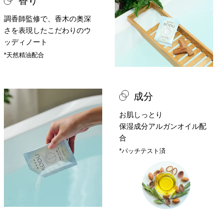
香り
調香師監修で、香木の奥深
さを表現した
こだわりのウ
ッディノート
*天然精油配合
成分
お肌しっとり
保湿成分アルガンオイル配
合
*パッチテスト済