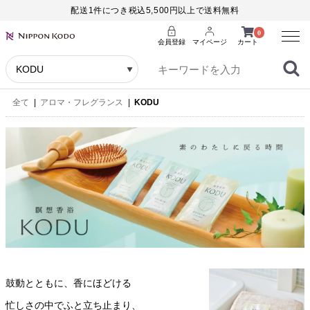
配送1件につき税込5,500円以上で送料無料
Menu
0
会員登録
マイページ
カート
全て
|
アロマ・フレグランス
|
KODU
鼓動とともに、香にほどける
忙しさの中でふと立ち止まり、