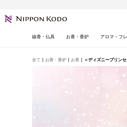
線香・仏具
お香・香炉
アロマ・フ
全て
|
お香・香炉
|
お香
|
＜ディズニープリンセ