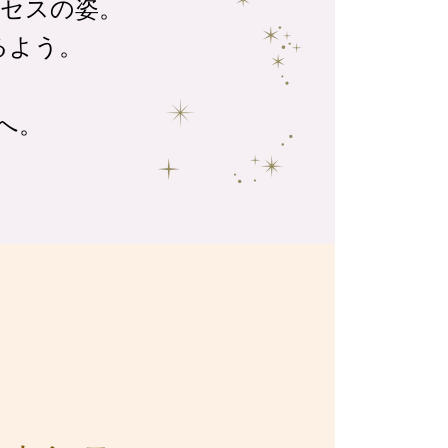
セスの姿。
るよう。
へ。