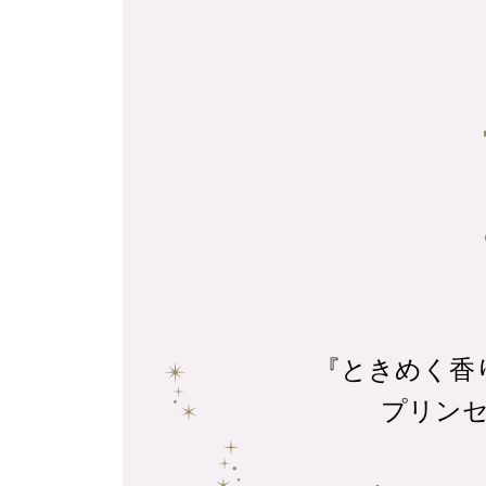
『ときめく香
プリン