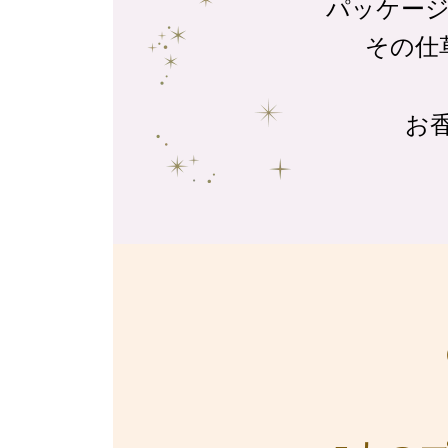
パッケー
その仕
お