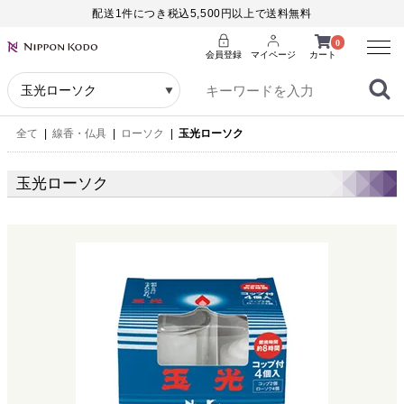
配送1件につき税込5,500円以上で送料無料
Menu
0
会員登録
マイページ
カート
全て
|
線香・仏具
|
ローソク
|
玉光ローソク
玉光ローソク