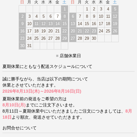
日
月
火
水
木
金
土
日
月
火
水
木
金
土
1
1
2
3
4
5
2
3
4
5
6
7
8
6
7
8
9
10
11
12
9
10
11
12
13
14
15
13
14
15
16
17
18
19
16
17
18
19
20
21
22
20
21
22
23
24
25
26
23
24
25
26
27
28
29
27
28
29
30
30
31
■
店舗休業日
夏期休業にともなう配送スケジュールについて
誠に勝手ながら、当店は以下の期間について
休業とさせていただきます。
2026年8月13日(木)～2026年8月16日(日)
夏期休業前の発送をご希望の方は
8月10日(月)
までにご注文下さいませ。
8月11日～夏期休業中にいただきましたご注文につきましては、
8月
18日
より順次、発送させていただきます。
お問合せについて