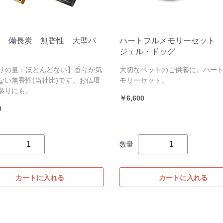
ら 備長炭 無香性 大型バ
ハートフルメモリーセット 
ジェル・ドッグ
りの量：ほとんどない】香りが気
大切なペットのご供養に。ハー
ない無香性(当社比)です。お仏壇
モリーセット。
参りにも。
￥6,600
0
数量
カートに入れる
カートに入れる