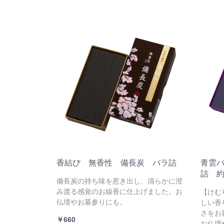
香結び 無香性 備長炭 バラ詰
青雲
詰 約
備長炭の持ち味を惹き出し、清らかに澄
み渡る感覚のお線香に仕上げました。お
【けむ
仏壇やお墓参りにも。
しい香
さをお
￥660
お仏壇