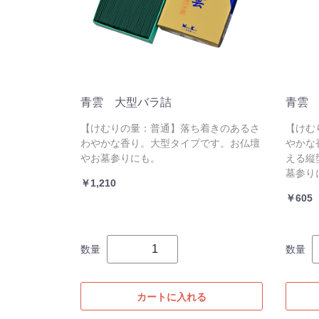
青雲 大型バラ詰
青雲
【けむりの量：普通】落ち着きのあるさ
【けむ
わやかな香り。大型タイプです。お仏壇
やかな
やお墓参りにも。
える縦
墓参り
￥1,210
￥605
数量
数量
カートに入れる