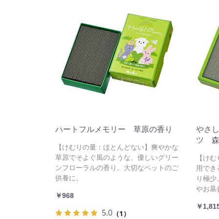
ハートフルメモリー 草原の香り
やさ
ツ 
【けむりの量：ほとんどない】爽やかな
草原でそよぐ風のような、優しいグリー
【けむ
ンフローラルの香り。大切なペットのご
用でき
供養に。
り極少
やお墓
￥968
￥1,81
5.0
（1）