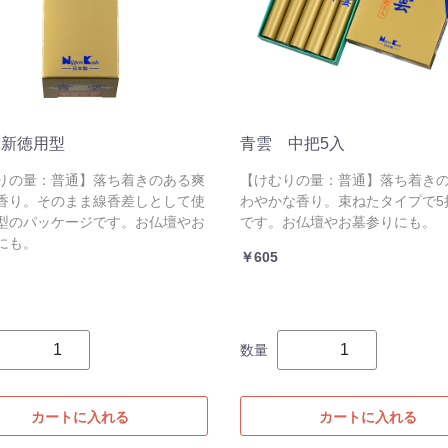
 新徳用型
青雲 中把5入
りの量：普通】落ち着きのある爽
【けむりの量：普通】落ち着き
香り。そのまま線香差しとして使
わやかな香り。束ねたタイプで5
型のパッケージです。お仏壇やお
です。お仏壇やお墓参りにも。
にも。
￥605
数量
カートに入れる
カートに入れる