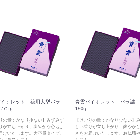
バイオレット 徳用大型バラ
青雲バイオレット バラ詰 
275ｇ
190g
りの量：かなり少ない】みずみず
【けむりの量：かなり少ない】
りが立ち上がり、爽やかな心地よ
しい香りが立ち上がり、爽やか
届けいたします。大容量タイプ。
さをお届けいたします。お仏壇
やお墓参りにも。
りにも。