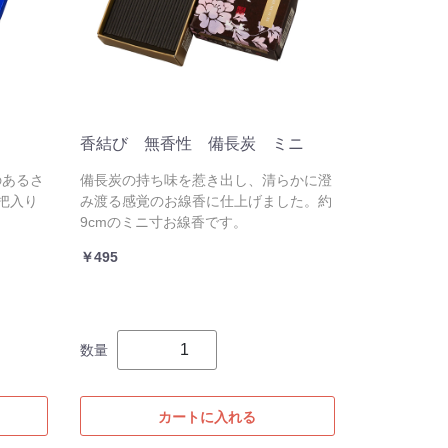
香結び 無香性 備長炭 ミニ
のあるさ
備長炭の持ち味を惹き出し、清らかに澄
把入り
み渡る感覚のお線香に仕上げました。約
9cmのミニ寸お線香です。
￥495
数量
カートに入れる