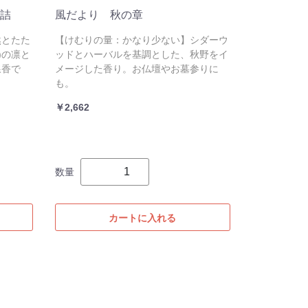
詰
風だより 秋の章
然とたた
【けむりの量：かなり少ない】シダーウ
)の凛と
ッドとハーバルを基調とした、秋野をイ
線香で
メージした香り。お仏壇やお墓参りに
も。
￥2,662
数量
カートに入れる