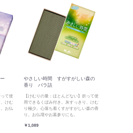
ー
やさしい時間 すがすがしい森の
香り バラ詰
折って使
【けむりの量：ほとんどない】折って使
り、けむ
用できるくぼみ付き。灰すっきり、けむ
り。お仏
り極少。心落ち着くすがすがしい森の香
り。お仏壇やお墓参りにも。
￥1,089