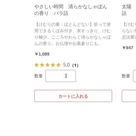
やさしい時間 清らかなしゃぼん
太陽
の香り バラ詰
詰
【けむりの量：ほとんどない】折って使
【けむ
用できるくぼみ付き。灰すっきり、けむ
らない
り極少。こころやわらぐ清らかなしゃぼ
忌法要
んの香り。お仏壇やお墓参りにも。
￥847
￥1,089
5.0
（1）
数量
数量
カートに入れる