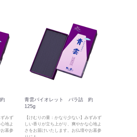
約
青雲バイオレット バラ詰 約
125g
みずみず
【けむりの量：かなり少ない】みずみず
な心地よ
しい香りが立ち上がり、爽やかな心地よ
やお墓参
さをお届けいたします。お仏壇やお墓参
りにも。