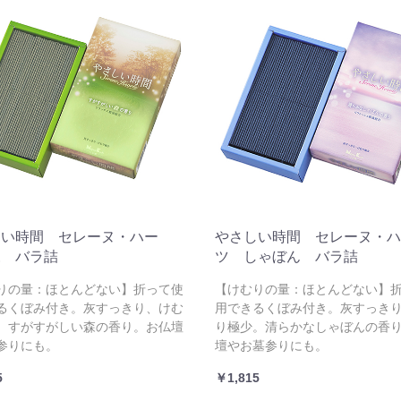
しい時間 セレーヌ・ハー
やさしい時間 セレーヌ・ハ
森 バラ詰
ツ しゃぼん バラ詰
りの量：ほとんどない】折って使
【けむりの量：ほとんどない】
るくぼみ付き。灰すっきり、けむ
用できるくぼみ付き。灰すっき
。すがすがしい森の香り。お仏壇
り極少。清らかなしゃぼんの香
参りにも。
壇やお墓参りにも。
5
￥1,815