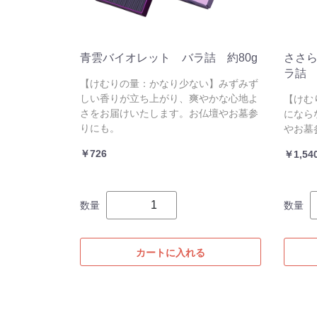
青雲バイオレット バラ詰 約80g
ささ
ラ詰
【けむりの量：かなり少ない】みずみず
しい香りが立ち上がり、爽やかな心地よ
【けむ
さをお届けいたします。お仏壇やお墓参
になら
りにも。
やお墓
￥726
￥1,54
数量
数量
カートに入れる