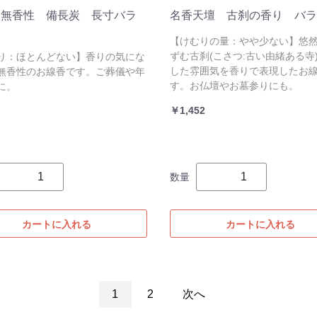
 無香性 備長炭 長寸バラ
名香天壇 古刹の香り バラ
【けむりの量：やや少ない】悠
ずむ古刹(こさつ:古い由緒ある寺
り：ほとんどない】香りの気にな
した雰囲気を香りで表現したお
無香性のお線香です。ご葬儀や年
す。お仏壇やお墓参りにも。
に。
￥1,452
数量
カートに入れる
カートに入れる
1
2
次へ