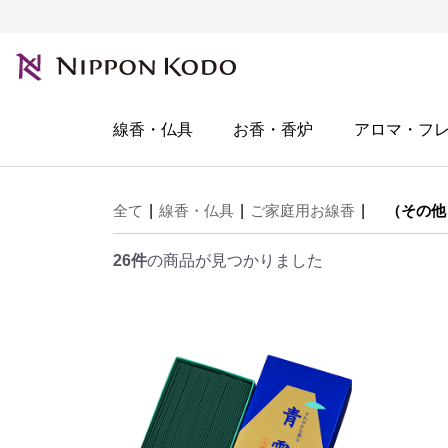
線香・仏具
お香・香炉
アロマ・フ
全て
|
線香・仏具
|
ご家庭用お線香
|
（その他
26件
の商品が見つかりました