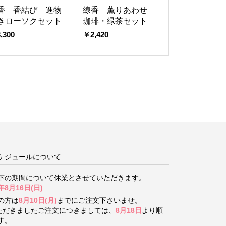
香 香結び 進物
線香 薫りあわせ
きローソクセット
珈琲・緑茶セット
,300
￥2,420
ケジュールについて
下の期間について
休業とさせていただきます。
年8月16日(日)
の方は
8月10日(月)
までにご注文下さいませ。
いただきましたご注文につきましては、
8月18日
より順
す。