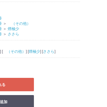
香
香
＞
（その他）
香
＞
煙極少
香
＞
ささら
] [
（その他）
] [
煙極少
] [
ささら
]
れる
追加