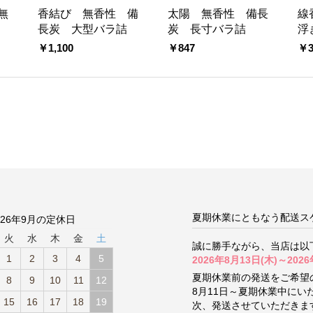
無
香結び 無香性 備
太陽 無香性 備長
線
長炭 大型バラ詰
炭 長寸バラ詰
浮
￥1,100
￥847
￥3
夏期休業にともなう配送ス
026年9月の定休日
火
水
木
金
土
誠に勝手ながら、当店は以
1
2
3
4
5
2026年8月13日(木)～2026
夏期休業前の発送をご希望
8
9
10
11
12
8月11日～夏期休業中に
15
16
17
18
19
次、発送させていただきま