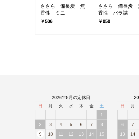
ささら 備長炭 無
ささら 備長炭 
香性 ミニ
香性 バラ詰
￥506
￥858
2026年8月の定休日
2
日
月
火
水
木
金
土
日
月
1
2
3
4
5
6
7
8
6
7
9
10
11
12
13
14
15
13
14