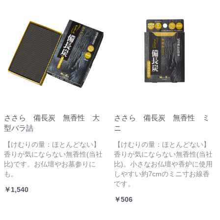
ささら 備長炭 無香性 大
ささら 備長炭 無香性 ミ
型バラ詰
ニ
【けむりの量：ほとんどない】
【けむりの量：ほとんどない】
香りが気にならない無香性(当社
香りが気にならない無香性(当社
比)です。お仏壇やお墓参りに
比)。小さなお仏壇や香炉に使用
も。
しやすい約7cmのミニ寸お線香
です。
￥1,540
￥506