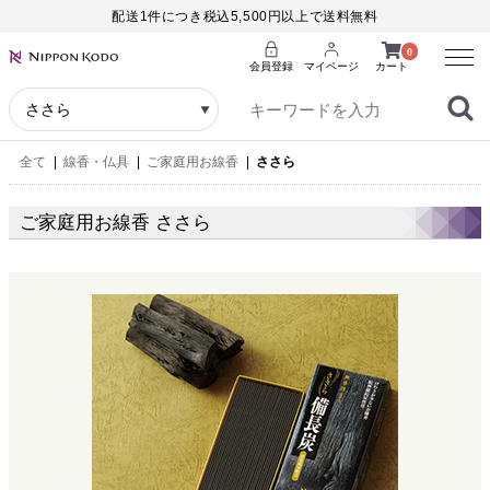
配送1件につき税込5,500円以上で送料無料
Menu
0
会員登録
マイページ
カート
全て
|
線香・仏具
|
ご家庭用お線香
|
ささら
ご家庭用お線香 ささら