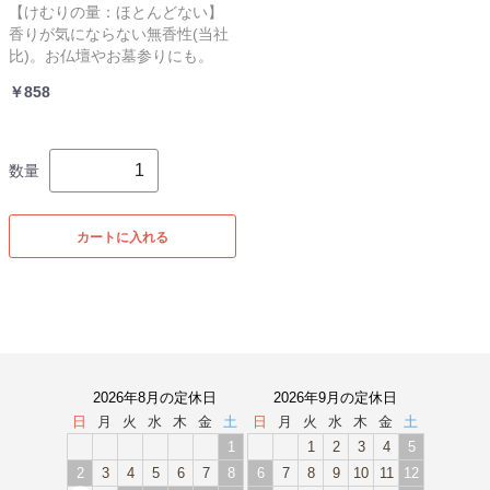
【けむりの量：ほとんどない】
香りが気にならない無香性(当社
比)。お仏壇やお墓参りにも。
￥858
数量
カートに入れる
2026年8月の定休日
2026年9月の定休日
日
月
火
水
木
金
土
日
月
火
水
木
金
土
1
1
2
3
4
5
2
3
4
5
6
7
8
6
7
8
9
10
11
12