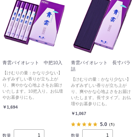
青雲バイオレット 中把10入
青雲バイオレット 長寸バラ
詰
【けむりの量：かなり少ない】
みずみずしい香りが立ち上が
【けむりの量：かなり少ない】
り、爽やかな心地よさをお届け
みずみずしい香りが立ち上が
いたします。10把入り。お仏壇
り、爽やかな心地よさをお届け
やお墓参りにも。
いたします。長寸タイプ。お仏
壇やお墓参りにも。
￥1,694
￥1,067
5.0
（1）
数量
数量