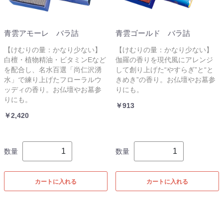
青雲アモーレ バラ詰
青雲ゴールド バラ詰
【けむりの量：かなり少ない】
【けむりの量：かなり少ない】
白檀・植物精油・ビタミンEなど
伽羅の香りを現代風にアレンジ
を配合し、名水百選「尚仁沢湧
して創り上げた“やすらぎ”と“と
水」で練り上げたフローラルウ
きめき”の香り。お仏壇やお墓参
ッディの香り。お仏壇やお墓参
りにも。
りにも。
￥913
￥2,420
数量
数量
カートに入れる
カートに入れる