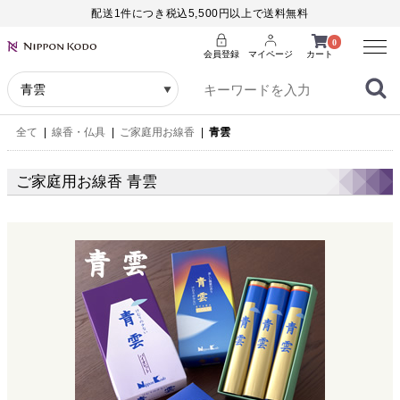
配送1件につき税込5,500円以上で送料無料
Menu
0
会員登録
マイページ
カート
全て
|
線香・仏具
|
ご家庭用お線香
|
青雲
ご家庭用お線香 青雲