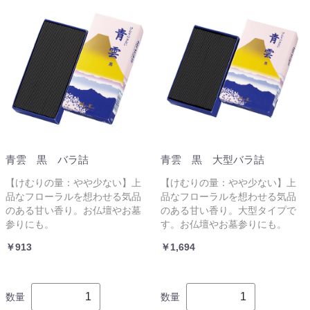
青雲 黒 バラ詰
青雲 黒 大型バラ詰
【けむりの量：やや少ない】上
【けむりの量：やや少ない】上
品なフローラルを想わせる気品
品なフローラルを想わせる気品
のある甘い香り。お仏壇やお墓
のある甘い香り。大型タイプで
参りにも。
す。お仏壇やお墓参りにも。
￥913
￥1,694
数量
数量