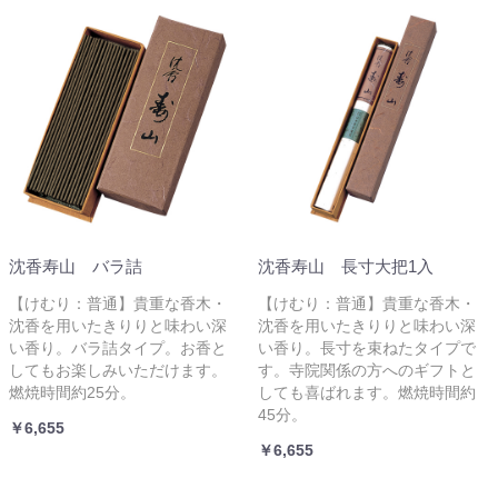
沈香寿山 バラ詰
沈香寿山 長寸大把1入
【けむり：普通】貴重な香木・
【けむり：普通】貴重な香木・
沈香を用いたきりりと味わい深
沈香を用いたきりりと味わい深
い香り。バラ詰タイプ。お香と
い香り。長寸を束ねたタイプで
してもお楽しみいただけます。
す。寺院関係の方へのギフトと
燃焼時間約25分。
しても喜ばれます。燃焼時間約
45分。
￥6,655
￥6,655