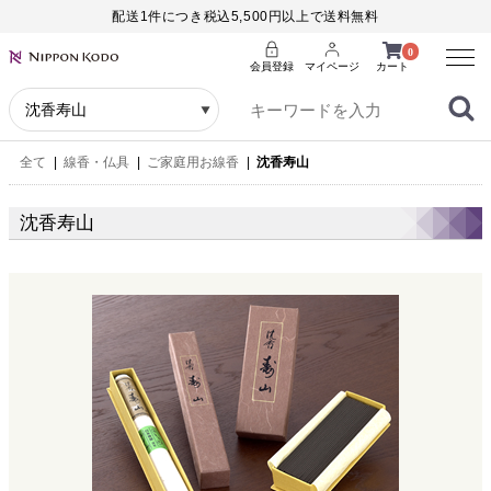
配送1件につき税込5,500円以上で送料無料
Menu
0
会員登録
マイページ
カート
全て
|
線香・仏具
|
ご家庭用お線香
|
沈香寿山
沈香寿山