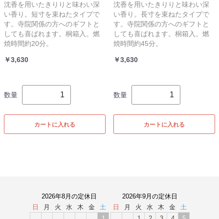
沈香を用いたきりりと味わい深
沈香を用いたきりりと味わい深
い香り。短寸を束ねたタイプで
い香り。長寸を束ねたタイプで
す。寺院関係の方へのギフトと
す。寺院関係の方へのギフトと
しても喜ばれます。桐箱入。燃
しても喜ばれます。桐箱入。燃
焼時間約20分。
焼時間約45分。
￥3,630
￥3,630
数量
数量
カートに入れる
カートに入れる
2026年8月の定休日
2026年9月の定休日
日
月
火
水
木
金
土
日
月
火
水
木
金
土
1
1
2
3
4
5