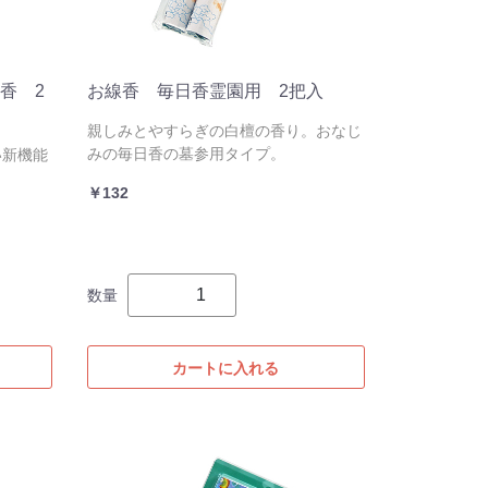
香 2
お線香 毎日香霊園用 2把入
親しみとやすらぎの白檀の香り。おなじ
みの毎日香の墓参用タイプ。
い新機能
￥132
数量
カートに入れる