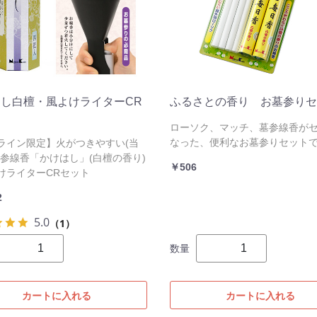
し白檀・風よけライターCR
ふるさとの香り お墓参りセ
ト
ローソク、マッチ、墓参線香が
なった、便利なお墓参りセット
ライン限定】火がつきやすい(当
墓参線香「かけはし」(白檀の香り)
￥506
けライターCRセット
2
5.0
（1）
数量
カートに入れる
カートに入れる