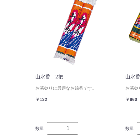
山水香 2把
山水香
お墓参りに最適なお線香です。
お墓参
￥132
￥660
数量
数量