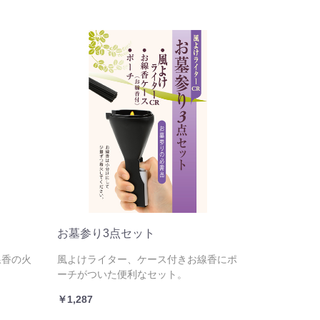
お墓参り3点セット
線香の火
風よけライター、ケース付きお線香にポ
ーチがついた便利なセット。
￥1,287