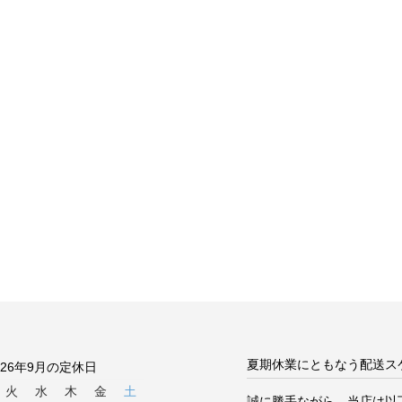
夏期休業にともなう配送ス
026年9月の定休日
火
水
木
金
土
誠に勝手ながら、当店は以