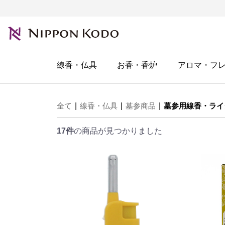
線香・仏具
お香・香炉
アロマ・フ
全て
|
線香・仏具
|
墓参商品
|
墓参用線香・ライ
17件
の商品が見つかりました