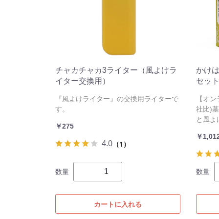
チャカチャカ3ライター（風よけラ
かけは
イター交換用）
セッ
『風よけライター』の交換用ライターで
【オン
す。
社比)
と風よ
￥275
￥1,01
4.0
（1）
数量
数量
カートに入れる