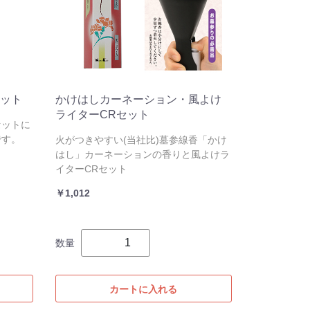
ット
かけはしカーネーション・風よけ
ライターCRセット
セットに
です。
火がつきやすい(当社比)墓参線香 「かけ
はし」カーネーションの香りと風よけラ
イターCRセット
￥1,012
数量
カートに入れる