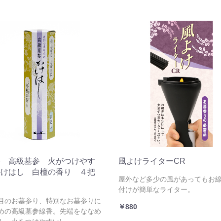
香 高級墓参 火がつけやす
風よけライターCR
かけはし 白檀の香り ４把
屋外など多少の風があってもお
付けが簡単なライター。
目のお墓参り、特別なお墓参りに
￥880
めの高級墓参線香。先端をななめ