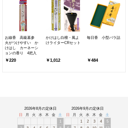
お線香 高級墓参
かけはし白檀・風よ
毎日香 小型バラ詰
火がつけやすい か
けライターCRセット
けはし カーネーシ
ョンの香り 4把入
￥220
￥1,012
￥484
2026年8月の定休日
2026年9月の定休日
日
月
火
水
木
金
土
日
月
火
水
木
金
土
1
1
2
3
4
5