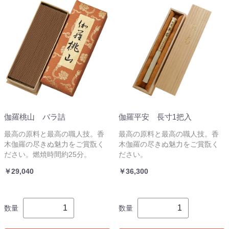
伽羅桃山 バラ詰
伽羅平安 長寸1把入
最高の原料と最高の職人技。香
最高の原料と最高の職人技。香
木伽羅の尽きぬ魅力をご賞翫く
木伽羅の尽きぬ魅力をご賞翫く
ださい。燃焼時間約25分。
ださい。
￥29,040
￥36,300
数量
数量