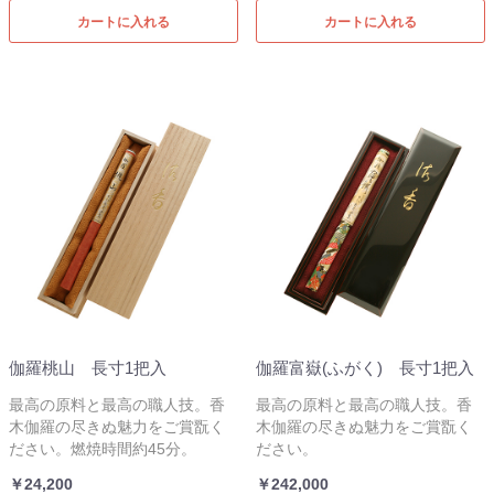
カートに入れる
カートに入れる
伽羅桃山 長寸1把入
伽羅富嶽(ふがく) 長寸1把入
最高の原料と最高の職人技。香
最高の原料と最高の職人技。香
木伽羅の尽きぬ魅力をご賞翫く
木伽羅の尽きぬ魅力をご賞翫く
ださい。燃焼時間約45分。
ださい。
￥24,200
￥242,000