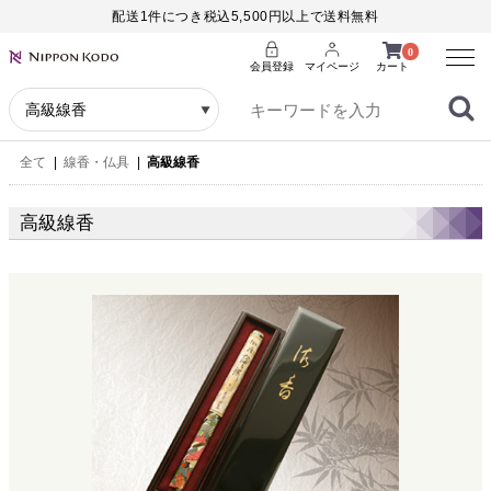
配送1件につき税込5,500円以上で送料無料
Menu
0
会員登録
マイページ
カート
全て
|
線香・仏具
|
高級線香
高級線香