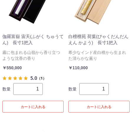
伽羅富嶽 宙天(ふがく ちゅうて
白檀檀苑 荷葉(びゃくだんだん
ん) 長寸1把入
えん かよう) 長寸1把入
霧に包まれる山嶺から香り立つ
希少なインド産白檀から生まれ
ような沈香の香り
た清らかな薫り
￥550,000
￥110,000
5.0
（1）
数量
数量
カートに入れる
カートに入れる