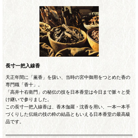
長寸一把入線香
天正年間に「薫香」を扱い、当時の宮中御用をつとめた香の
専門職「香十」。
「高井十右衛門」の秘伝の技を日本香堂は今日まで脈々と受
け継いで参りました。
この長寸一把入線香は、香木伽羅・沈香を用い、一本一本手
づくりした伝統の技の粋の結晶ともいえる日本香堂の最高級
品です。