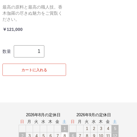
最高の原料と最高の職人技。香
木伽羅の尽きぬ魅力をご賞翫く
ださい。
￥121,000
数量
カートに入れる
2026年8月の定休日
2026年9月の定休日
日
月
火
水
木
金
土
日
月
火
水
木
金
土
1
1
2
3
4
5
2
3
4
5
6
7
8
6
7
8
9
10
11
12