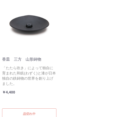
香皿 三方 山形鋳物
「たたら吹き」によって独自に
育まれた和銑(わずく)と漆が日本
独自の鉄鋳物の世界を創り上げ
ました。
￥4,400
品切れ中