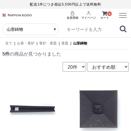
配送1件につき税込5,500円以上で送料無料
Menu
0
会員登録
マイページ
カート
全て
|
お香・香炉
|
香炉・香皿
|
香皿
|
山形鋳物
5件
の商品が見つかりました