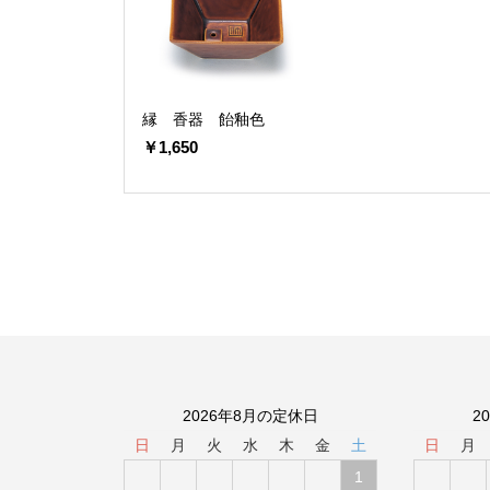
縁 香器 飴釉色
￥1,650
2026年8月の定休日
2
日
月
火
水
木
金
土
日
月
1