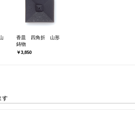
山
香皿 四角折 山形
鋳物
￥3,850
ます