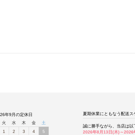
夏期休業にともなう配送ス
026年9月の定休日
火
水
木
金
土
誠に勝手ながら、当店は以
1
2
3
4
5
2026年8月13日(木)～2026