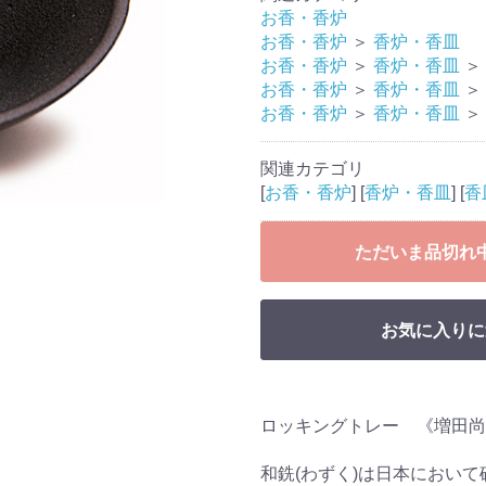
お香・香炉
お香・香炉
＞
香炉・香皿
お香・香炉
＞
香炉・香皿
＞
お香・香炉
＞
香炉・香皿
＞
お香・香炉
＞
香炉・香皿
＞
関連カテゴリ
[
お香・香炉
] [
香炉・香皿
] [
香
ただいま品切れ
お気に入りに
ロッキングトレー 《増田尚
和銑(わずく)は日本におい