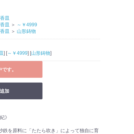
香皿
香皿
＞
～￥4999
香皿
＞
山形鋳物
皿
] [
～￥4999
] [
山形鋳物
]
中です。
追加
紀》
て砂鉄を原料に「たたら吹き」によって独自に育