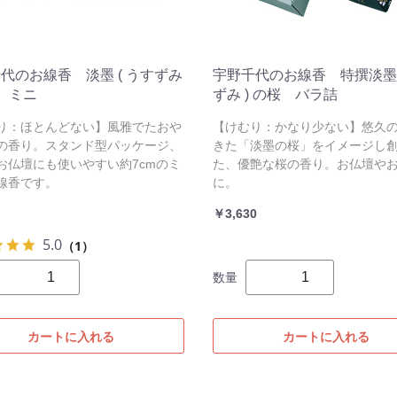
代のお線香 淡墨 ( うすずみ
宇野千代のお線香 特撰淡墨 
桜 ミニ
ずみ ) の桜 バラ詰
り：ほとんどない】風雅でたおや
【けむり：かなり少ない】悠久
の香り。スタンド型パッケージ、
きた「淡墨の桜」をイメージし
お仏壇にも使いやすい約7cmのミ
た、優艶な桜の香り。お仏壇や
線香です。
に。
￥3,630
5.0
（1）
数量
カートに入れる
カートに入れる