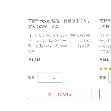
宇野千代のお線香 特撰淡墨 ( うす
宇野千
ずみ ) の桜 ミニ
) の
【けむり：かなり少ない】優艶な桜の香
【けむ
り。スタンド型パッケージ、小さなお仏
かな桜
壇にも使いやすい約7cmのミニ寸お線香
小さな
です。
ニ寸お
￥1,815
￥968
数量
数量
カートに入れる