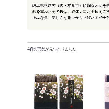
岐阜県根尾村（現・本巣市）に爛漫と春を告
齢を重ねたその桜は、継体天皇お手植えの
上品な姿、美しさを想い作り上げた宇野千
4件
の商品が見つかりました