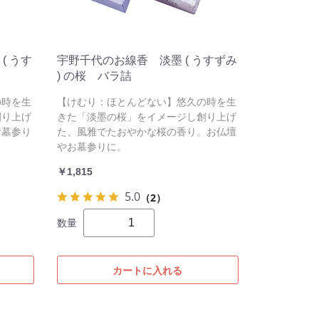
( うす
宇野千代のお線香 淡墨 ( うすずみ
) の桜 バラ詰
の時を生
【けむり：ほとんどない】悠久の時を生
創り上げ
きた「淡墨の桜」をイメージし創り上げ
お墓参り
た、風雅でたおやかな桜の香り。お仏壇
やお墓参りに。
￥1,815
5.0
（2）
数量
カートに入れる