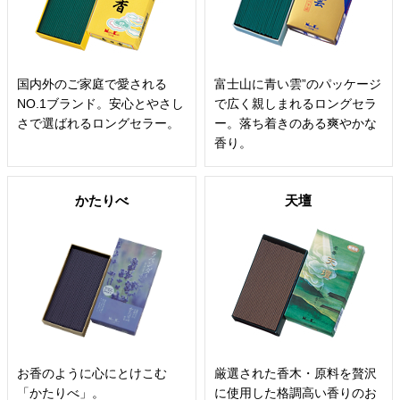
国内外のご家庭で愛される
富士山に青い雲”のパッケージ
NO.1ブランド。安心とやさし
で広く親しまれるロングセラ
さで選ばれるロングセラー。
ー。落ち着きのある爽やかな
香り。
かたりべ
天壇
お香のように心にとけこむ
厳選された香木・原料を贅沢
「かたりべ」。
に使用した格調高い香りのお