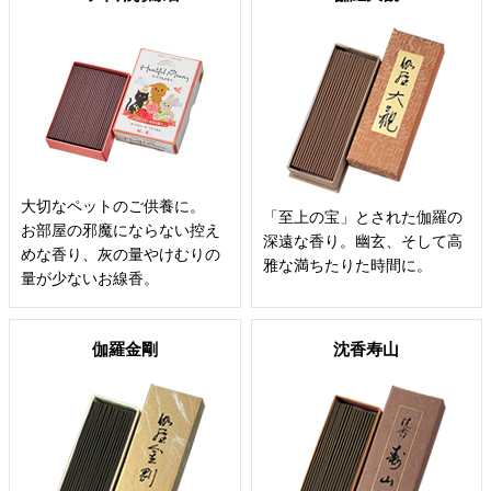
大切なペットのご供養に。
「至上の宝」とされた伽羅の
お部屋の邪魔にならない控え
深遠な香り。幽玄、そして高
めな香り、灰の量やけむりの
雅な満ちたりた時間に。
量が少ないお線香。
伽羅金剛
沈香寿山