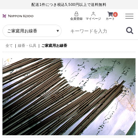
配送1件につき税込5,500円以上で送料無料
Menu
0
会員登録
マイページ
カート
全て
|
線香・仏具
|
ご家庭用お線香