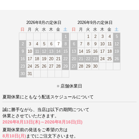
2026年8月の定休日
2026年9月の定休日
日
月
火
水
木
金
土
日
月
火
水
木
金
土
1
1
2
3
4
5
2
3
4
5
6
7
8
6
7
8
9
10
11
12
9
10
11
12
13
14
15
13
14
15
16
17
18
19
16
17
18
19
20
21
22
20
21
22
23
24
25
26
23
24
25
26
27
28
29
27
28
29
30
30
31
■
店舗休業日
夏期休業にともなう配送スケジュールについて
誠に勝手ながら、当店は以下の期間について
休業とさせていただきます。
2026年8月13日(木)～2026年8月16日(日)
夏期休業前の発送をご希望の方は
8月10日(月)
までにご注文下さいませ。