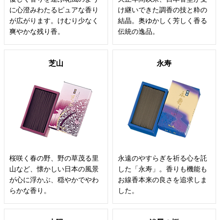
に心澄みわたるピュアな香り
け継いできた調香の技と粋の
が広がります。けむり少なく
結晶。奥ゆかしく芳しく香る
爽やかな残り香。
伝統の逸品。
芝山
永寿
桜咲く春の野、野の草茂る里
永遠のやすらぎを祈る心を託
山など、懐かしい日本の風景
した「永寿」。香りも機能も
が心に浮かぶ、穏やかでやわ
お線香本来の良さを追求しま
らかな香り。
した。