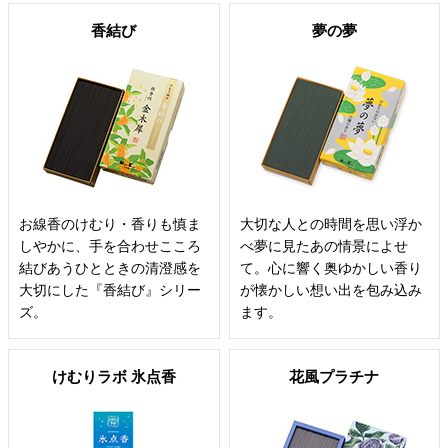
香結び
夢の夢
お線香のけむり・香りも慎ま
大切な人との時間を思い浮か
しやかに、手を合わせこころ
べ夢に見たあの情景によせ
結びあうひとときの清澄感を
て。心に響く奥ゆかしい香り
大切にした『香結び』シリー
が懐かしい想い出を包み込み
ズ。
ます。
けむりラボ 氷点香
花風プラチナ