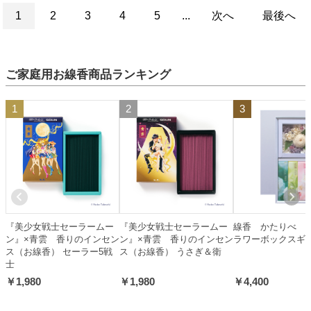
1
2
3
4
5
...
次へ
最後へ
ご家庭用お線香商品ランキング
1
2
3
『美少女戦士セーラームー
『美少女戦士セーラームー
線香 かたりべ 
ン』×青雲 香りのインセン
ン』×青雲 香りのインセン
ラワーボックスギ
ス（お線香） セーラー5戦
ス（お線香） うさぎ＆衛
士
￥1,980
￥1,980
￥4,400