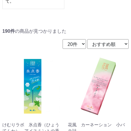
て。
190件
の商品が見つかりました
けむりラボ 氷点香（ひょう
花風 カーネーション 小バ
てんか） アイスミントの香
ラ詰