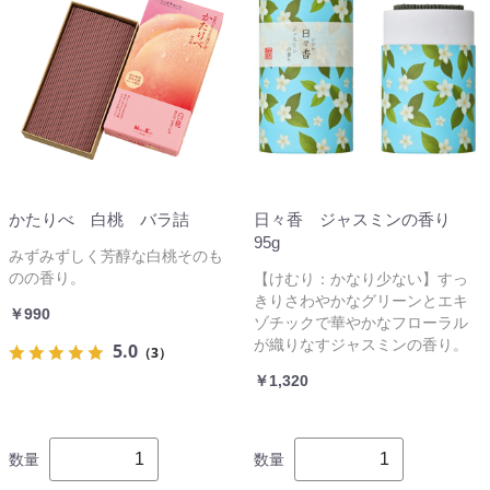
かたりべ 白桃 バラ詰
日々香 ジャスミンの香り
95g
みずみずしく芳醇な白桃そのも
のの香り。
【けむり：かなり少ない】すっ
きりさわやかなグリーンとエキ
￥990
ゾチックで華やかなフローラル
が織りなすジャスミンの香り。
5.0
（3）
￥1,320
数量
数量