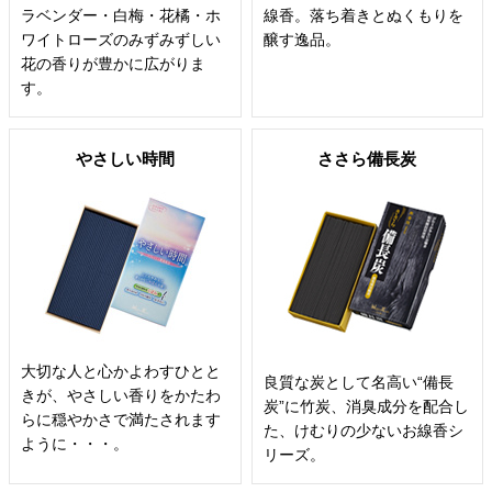
ラベンダー・白梅・花橘・ホ
線香。落ち着きとぬくもりを
ワイトローズのみずみずしい
醸す逸品。
花の香りが豊かに広がりま
す。
やさしい時間
ささら備長炭
大切な人と心かよわすひとと
良質な炭として名高い“備長
きが、やさしい香りをかたわ
炭”に竹炭、消臭成分を配合し
らに穏やかさで満たされます
た、けむりの少ないお線香シ
ように・・・。
リーズ。