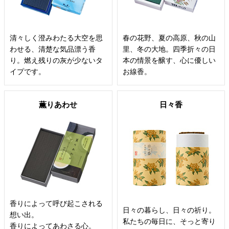
清々しく澄みわたる大空を思
春の花野、夏の高原、秋の山
わせる、清楚な気品漂う香
里、冬の大地。四季折々の日
り。燃え残りの灰が少ないタ
本の情景を醸す、心に優しい
イプです。
お線香。
薫りあわせ
日々香
香りによって呼び起こされる
日々の暮らし、日々の祈り。
想い出。
私たちの毎日に、そっと寄り
香りによってあわさる心。