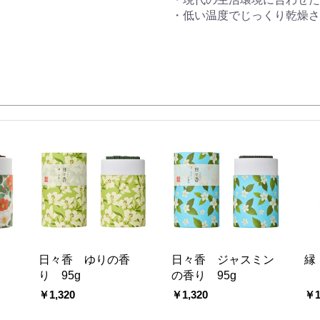
・低い温度でじっくり乾燥さ
り
日々香 ゆりの香
日々香 ジャスミン
縁
り 95g
の香り 95g
￥1,320
￥1,320
￥1