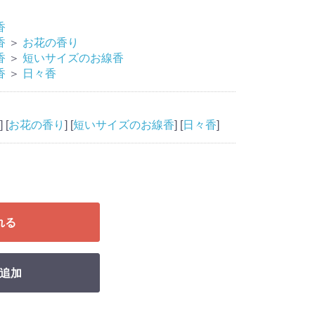
香
香
＞
お花の香り
香
＞
短いサイズのお線香
香
＞
日々香
] [
お花の香り
] [
短いサイズのお線香
] [
日々香
]
れる
追加