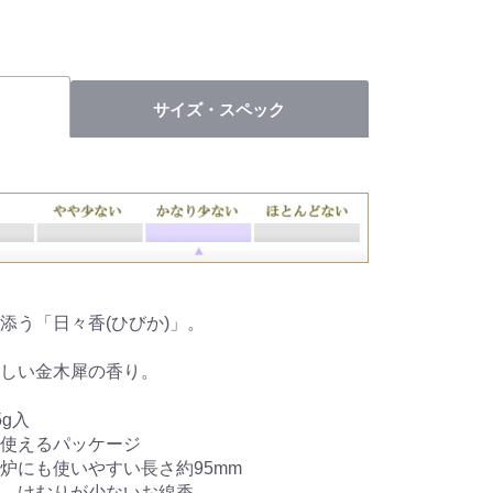
サイズ・スペック
添う「日々香(ひびか)」。
しい金木犀の香り。
g入
使えるパッケージ
炉にも使いやすい長さ約95mm
、けむりが少ないお線香