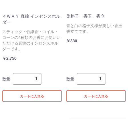
４ＷＡＹ 真鍮 インセンスホル
染格子 香玉 香立
ダー
青と白の格子文様が美しい香玉
香立てです。
スティック・竹線香・コイル・
コーンの4種類のお香にお使いい
￥330
ただける真鍮のインセンスホル
ダーです。
￥2,750
数量
数量
カートに入れる
カートに入れる