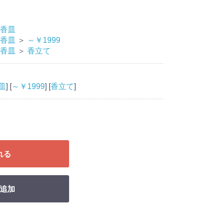
香皿
香皿
＞
～￥1999
香皿
＞
香立て
皿
] [
～￥1999
] [
香立て
]
れる
追加