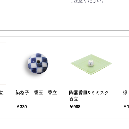
ご注意ください。
立
染格子 香玉 香立
陶器香皿&ミミズク
縁
香立
￥330
￥968
￥1