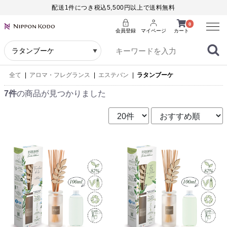
配送1件につき税込5,500円以上で送料無料
Menu
0
会員登録
マイページ
カート
全て
|
アロマ・フレグランス
|
エステバン
|
ラタンブーケ
7件
の商品が見つかりました