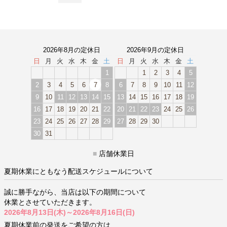
2026年8月の定休日
2026年9月の定休日
日
月
火
水
木
金
土
日
月
火
水
木
金
土
1
1
2
3
4
5
2
3
4
5
6
7
8
6
7
8
9
10
11
12
9
10
11
12
13
14
15
13
14
15
16
17
18
19
16
17
18
19
20
21
22
20
21
22
23
24
25
26
23
24
25
26
27
28
29
27
28
29
30
30
31
■
店舗休業日
夏期休業にともなう配送スケジュールについて
誠に勝手ながら、当店は以下の期間について
休業とさせていただきます。
2026年8月13日(木)～2026年8月16日(日)
夏期休業前の発送をご希望の方は