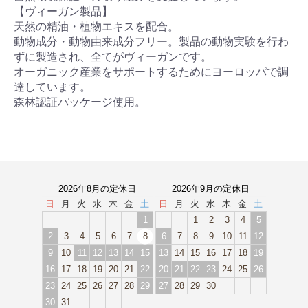
【ヴィーガン製品】
天然の精油・植物エキスを配合。
動物成分・動物由来成分フリー。製品の動物実験を行わ
ずに製造され、全てがヴィーガンです。
オーガニック産業をサポートするためにヨーロッパで調
達しています。
森林認証パッケージ使用。
2026年8月の定休日
2026年9月の定休日
日
月
火
水
木
金
土
日
月
火
水
木
金
土
1
1
2
3
4
5
2
3
4
5
6
7
8
6
7
8
9
10
11
12
9
10
11
12
13
14
15
13
14
15
16
17
18
19
16
17
18
19
20
21
22
20
21
22
23
24
25
26
23
24
25
26
27
28
29
27
28
29
30
30
31