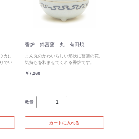
香炉 錦菖蒲 丸 有田焼
ウカ)。
まん丸のかわいらしい形状に菖蒲の花、
ぶりでい
気持ちを和ませてくれる香炉です。
￥7,260
数量
カートに入れる