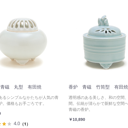
 青磁 丸型 有田焼
香炉 青磁 竹筒型 有田焼
あるシンプルなかたちが人気の青
透明感のある美しさ、和の空間
炉。価格もお手ごろです。
間。伝統が清らかで新鮮な空間
青磁の香炉。
0
￥10,890
4.0
（1）