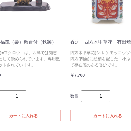
 福籠（梟）敷台付（鉄製）
香炉 四方木甲草花 有田焼
梟)=フクロウ は、西洋では知恵
四方木甲草花(シホウ モッコウソ
として崇められています。専用敷
四方(四面)に絵柄を配した、小
ットされています。
て存在感のある香炉です。
0
￥7,700
数量
カートに入れる
カートに入れる