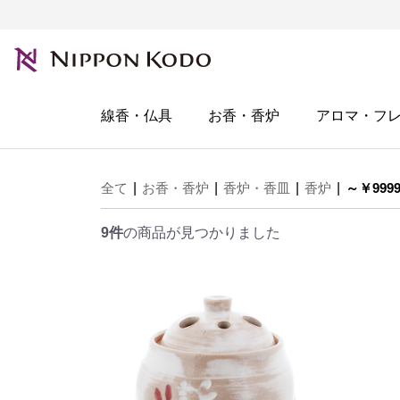
線香・仏具
お香・香炉
アロマ・フ
全て
|
お香・香炉
|
香炉・香皿
|
香炉
|
～￥999
9件
の商品が見つかりました