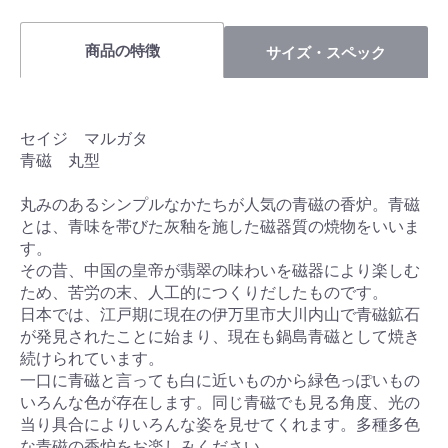
商品の特徴
サイズ・スペック
セイジ マルガタ
青磁 丸型
丸みのあるシンプルなかたちが人気の青磁の香炉。青磁
とは、青味を帯びた灰釉を施した磁器質の焼物をいいま
す。
その昔、中国の皇帝が翡翠の味わいを磁器により楽しむ
ため、苦労の末、人工的につくりだしたものです。
日本では、江戸期に現在の伊万里市大川内山で青磁鉱石
が発見されたことに始まり、現在も鍋島青磁として焼き
続けられています。
一口に青磁と言っても白に近いものから緑色っぽいもの
いろんな色が存在します。同じ青磁でも見る角度、光の
当り具合によりいろんな姿を見せてくれます。多種多色
な青磁の香炉をお楽しみください。