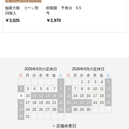
伽羅大観 コーン型
樹脂製 平巻台 6.5
24個入
号
￥3,025
￥2,970
2026年8月の定休日
2026年9月の定休日
日
月
火
水
木
金
土
日
月
火
水
木
金
土
1
1
2
3
4
5
2
3
4
5
6
7
8
6
7
8
9
10
11
12
9
10
11
12
13
14
15
13
14
15
16
17
18
19
16
17
18
19
20
21
22
20
21
22
23
24
25
26
23
24
25
26
27
28
29
27
28
29
30
30
31
■
店舗休業日