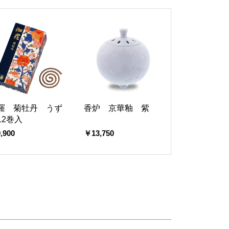
羅 菊牡丹 うず
香炉 京華釉 紫
12巻入
,900
￥13,750