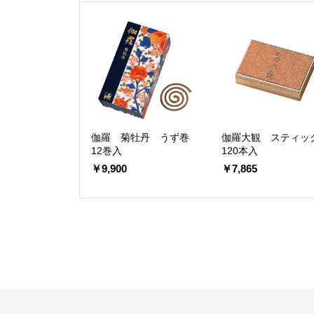
伽羅 菊牡丹 うず巻
伽羅大観 スティッ
12巻入
120本入
￥9,900
￥7,865