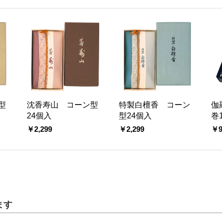
型
沈香寿山 コーン型
特製白檀香 コーン
伽
24個入
型24個入
巻
￥2,299
￥2,299
￥9
ます