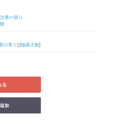
沈香の香り
観
香の香り
] [
伽羅大観
]
れる
追加