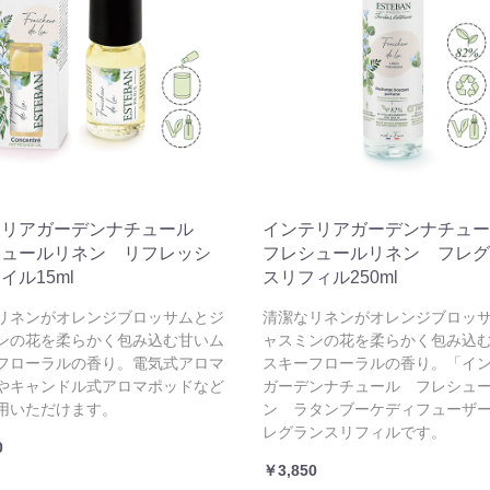
テリアガーデンナチュール
インテリアガーデンナチュ
シュールリネン リフレッシ
フレシュールリネン フレグ
イル15ml
スリフィル250ml
リネンがオレンジブロッサムとジ
清潔なリネンがオレンジブロッ
ンの花を柔らかく包み込む甘いム
ャスミンの花を柔らかく包み込
フローラルの香り。電気式アロマ
スキーフローラルの香り。「イ
やキャンドル式アロマポッドなど
ガーデンナチュール フレシュ
用いただけます。
ン ラタンブーケディフューザ
レグランスリフィルです。
0
￥3,850