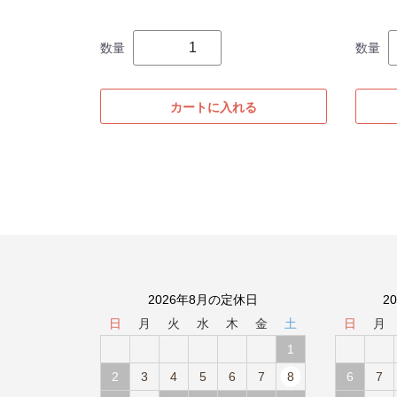
数量
数量
カートに入れる
2026年8月の定休日
2
日
月
火
水
木
金
土
日
月
1
2
3
4
5
6
7
8
6
7