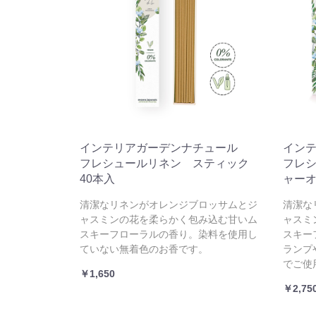
インテリアガーデンナチュール
イン
フレシュールリネン スティック
フレ
40本入
ャーオ
清潔なリネンがオレンジブロッサムとジ
清潔な
ャスミンの花を柔らかく包み込む甘いム
ャスミ
スキーフローラルの香り。染料を使用し
スキー
ていない無着色のお香です。
ランプ
でご使
￥1,650
￥2,75