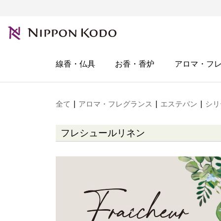
線香・仏具
お香・香炉
アロマ・フ
全て
|
アロマ・フレグランス
|
エステバン
|
シリ
フレシュールリネン