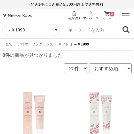
配送1件につき税込5,500円以上で送料無料
Menu
0
会員登録
マイページ
カート
全て
|
アロマ・フレグランス
|
ギフト
|
～￥1999
8件
の商品が見つかりました