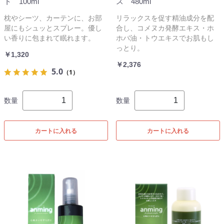
ト 100ml
ス 480ml
枕やシーツ、カーテンに、お部
リラックスを促す精油成分を配
屋にもシュッとスプレー。優し
合し、コメヌカ発酵エキス・ホ
い香りに包まれて眠れます。
ホバ油・トウエキスでお肌もし
っとり。
￥1,320
￥2,376
5.0
（1）
数量
数量
カートに入れる
カートに入れる