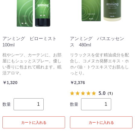
アンミング ピローミスト
アンミング バスエッセン
100ml
ス 480ml
枕やシーツ、カーテンに、お部
リラックスを促す精油成分を配
屋にもシュッとスプレー。優し
合し、コメヌカ発酵エキス・ホ
い香りに包まれて眠れます。眠
ホバ油・トウエキスでお肌もし
活アロマ。
っとり。
￥1,320
￥2,376
5.0
（1）
数量
数量
カートに入れる
カートに入れる