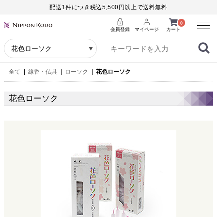
配送1件につき税込5,500円以上で送料無料
Menu
0
会員登録
マイページ
カート
全て
|
線香・仏具
|
ローソク
|
花色ローソク
花色ローソク