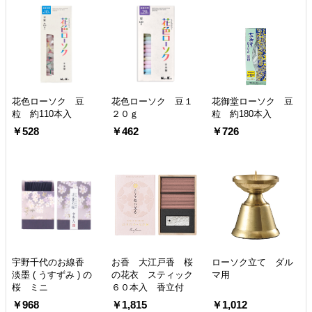
花色ローソク 豆
花色ローソク 豆１
花御堂ローソク 豆
粒 約110本入
２０ｇ
粒 約180本入
￥528
￥462
￥726
宇野千代のお線香
お香 大江戸香 桜
ローソク立て ダル
淡墨 ( うすずみ ) の
の花衣 スティック
マ用
桜 ミニ
６０本入 香立付
￥968
￥1,815
￥1,012