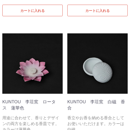
カートに入れる
カートに入れる
KUNTOU 李荘窯 ロータ
KUNTOU 李荘窯 白磁 香
ス 蓮華色
合
用途に合わせて、香りとデザイ
香立やお香を納める香合として
ンの両方を楽しめる香皿です。
お使いいただけます。カラーは
カラーは蓮華色。
白磁。