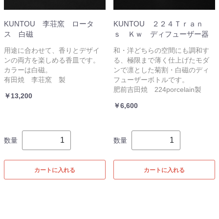
KUNTOU 李荘窯 ロータ
KUNTOU ２２４Ｔｒａｎ
ス 白磁
ｓ Ｋｗ ディフューザー器
用途に合わせて、香りとデザイ
和・洋どちらの空間にも調和す
ンの両方を楽しめる香皿です。
る、極限まで薄く仕上げたモダ
カラーは白磁。
ンで凛とした菊割・白磁のディ
有田焼 李荘窯 製
フューザーボトルです。
肥前吉田焼 224porcelain製
￥13,200
￥6,600
数量
数量
カートに入れる
カートに入れる