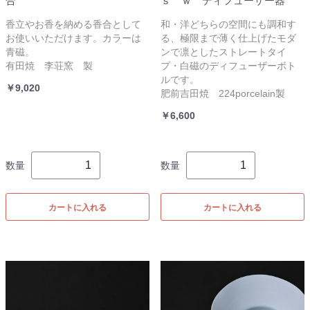
合
ｓ ｗ ディフューザー器
香立やお香を納める香合として
和・洋どちらの空間にも調和す
お使いいただけます。カラーは
る、極限まで薄く仕上げたモダ
青磁。
ンで凛としたストレートタイ
有田焼 李荘窯 製
プ・白磁のディフューザーボト
ルです。
￥9,020
肥前吉田焼 224porcelain製
￥6,600
数量
数量
カートに入れる
カートに入れる