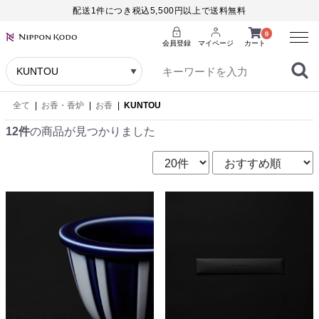
配送1件につき税込5,500円以上で送料無料
Menu
0
会員登録
マイページ
カート
全て
|
お香・香炉
|
お香
|
KUNTOU
12件
の商品が見つかりました