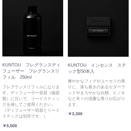
KUNTOU フレグランスディ
KUNTOU インセンス ステ
フューザー フレグランスリ
ック型50本入
フィル 250ml
爽やかなフィグやユーカリの香
りに、落ち着きのあるセダーウ
フレグランスリフィルになりま
ッドやまろやかな白檀、ヒノキ
す。ディフューザー容器（磁器
など木々の清廉な香りが広がり
製）に注いで、リードスティッ
ます。
クを挿してご使用ください。
（ディフューザー容器とリード
￥3,300
ステックは別売です。）
￥5,500