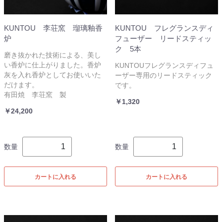
KUNTOU 李荘窯 瑠璃釉香
KUNTOU フレグランスディ
炉
フューザー リードスティッ
ク 5本
磨き抜かれた技術による、美し
い香炉に仕上がりました。香炉
KUNTOUフレグランスディフュ
灰を入れ香炉としてお使いいた
ーザー専用のリードスティック
だけます。
です。
有田焼 李荘窯 製
￥1,320
￥24,200
数量
数量
カートに入れる
カートに入れる