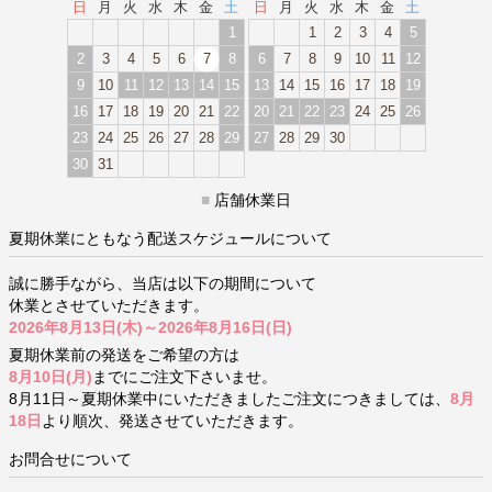
日
月
火
水
木
金
土
日
月
火
水
木
金
土
1
1
2
3
4
5
2
3
4
5
6
7
8
6
7
8
9
10
11
12
9
10
11
12
13
14
15
13
14
15
16
17
18
19
16
17
18
19
20
21
22
20
21
22
23
24
25
26
23
24
25
26
27
28
29
27
28
29
30
30
31
■
店舗休業日
夏期休業にともなう配送スケジュールについて
誠に勝手ながら、当店は以下の期間について
休業とさせていただきます。
2026年8月13日(木)～2026年8月16日(日)
夏期休業前の発送をご希望の方は
8月10日(月)
までにご注文下さいませ。
8月11日～夏期休業中にいただきましたご注文につきましては、
8月
18日
より順次、発送させていただきます。
お問合せについて