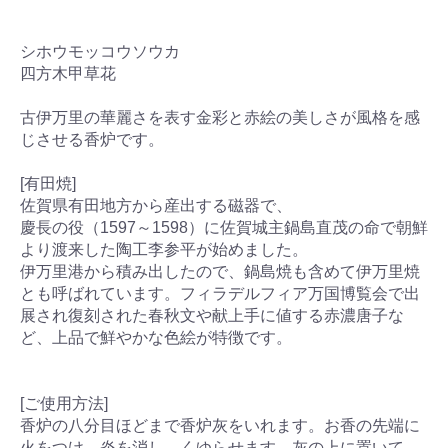
シホウモッコウソウカ
四方木甲草花
古伊万里の華麗さを表す金彩と赤絵の美しさが風格を感
じさせる香炉です。
[有田焼]
佐賀県有田地方から産出する磁器で、
慶長の役（1597～1598）に佐賀城主鍋島直茂の命で朝鮮
より渡来した陶工李参平が始めました。
伊万里港から積み出したので、鍋島焼も含めて伊万里焼
とも呼ばれています。フィラデルフィア万国博覧会で出
展され復刻された春秋文や献上手に値する赤濃唐子な
ど、上品で鮮やかな色絵が特徴です。
[ご使用方法]
香炉の八分目ほどまで香炉灰をいれます。お香の先端に
火をつけ、炎を消し、くゆらせます。灰の上に置いて、