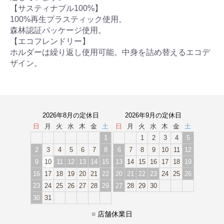
【サスティナブル100%】
100%再生プラスティック使用。
森林認証パッケージ使用。
【エコフレンドリー】
ホルダーは繰り返し使用可能。中身を詰め替えるエコデ
ザイン。
2026年8月の定休日
2026年9月の定休日
日
月
火
水
木
金
土
日
月
火
水
木
金
土
1
1
2
3
4
5
2
3
4
5
6
7
8
6
7
8
9
10
11
12
9
10
11
12
13
14
15
13
14
15
16
17
18
19
16
17
18
19
20
21
22
20
21
22
23
24
25
26
23
24
25
26
27
28
29
27
28
29
30
30
31
■
店舗休業日