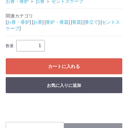
お香・香炉
＞
お香
＞
セントスケープ
関連カテゴリ
[
お香・香炉
] [
お香
] [
香炉・香皿
] [
香皿
] [
香立て
] [
セントス
ケープ
]
数量
カートに入れる
お気に入りに追加