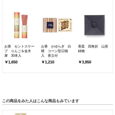
お香 セントスケー
お香 かゆらぎ 白
香皿 四角折 山形
プ りんご＆金木
檀 コーン型12個
鋳物
犀 30本入
入 香立付
￥1,650
￥1,210
￥3,850
この商品をみた人はこんな商品もみています