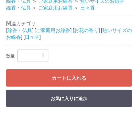
線香・仏具
＞
ご家庭用お線香
＞
短いサイズのお線香
線香・仏具
＞
ご家庭用お線香
＞
日々香
関連カテゴリ
[
線香・仏具
] [
ご家庭用お線香
] [
お花の香り
] [
短いサイズの
お線香
] [
日々香
]
数量
カートに入れる
お気に入りに追加