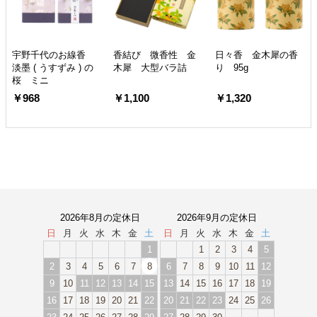
宇野千代のお線香
香結び 微香性 金
日々香 金木犀の香
淡墨 ( うすずみ ) の
木犀 大型バラ詰
り 95g
桜 ミニ
￥968
￥1,100
￥1,320
2026年8月の定休日
2026年9月の定休日
日
月
火
水
木
金
土
日
月
火
水
木
金
土
1
1
2
3
4
5
2
3
4
5
6
7
8
6
7
8
9
10
11
12
9
10
11
12
13
14
15
13
14
15
16
17
18
19
16
17
18
19
20
21
22
20
21
22
23
24
25
26