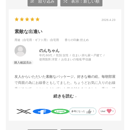
絞り込み
表示：新しい順
2026.4.23
素敵な出逢い
用途（自宅用・ギフト用）
:自宅用
香りの印象
:控えめ
のんちゃん
年代:
60代
性別:
女性
住まい:
持ち家一戸建て
使用箇所:
洋室
お住まいの地域:
甲信越
友人からいただいた素敵なパッケージ。好きな椿の絵。毎朝部屋
で両親の為にお線香ともしてました。ちょうどお気に入りのお線
香がきれて、ふといただいていた椿の封をきりました。香り、残
り香も優しくてお気に入りが増えました。きらさないようにお取
続きを読む
り寄せしました。くださった友人に感謝です。
参考になった
1
Like!
0