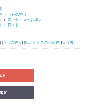
香
香
＞
お花の香り
香
＞
短いサイズのお線香
香
＞
日々香
] [
お花の香り
] [
短いサイズのお線香
] [
日々香
]
れる
追加