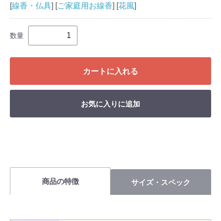
[
線香・仏具
] [
ご家庭用お線香
] [
花風
]
数量
カートに入れる
お気に入りに追加
商品の特徴
サイズ・スペック