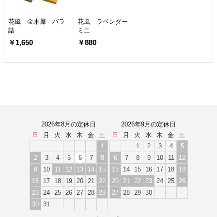
花風 金木犀 バラ
花風 ラベンダー
詰
ミニ
￥1,650
￥880
2026年8月の定休日
2026年9月の定休日
日
月
火
水
木
金
土
日
月
火
水
木
金
土
1
1
2
3
4
5
2
3
4
5
6
7
8
6
7
8
9
10
11
12
9
10
11
12
13
14
15
13
14
15
16
17
18
19
16
17
18
19
20
21
22
20
21
22
23
24
25
26
23
24
25
26
27
28
29
27
28
29
30
30
31