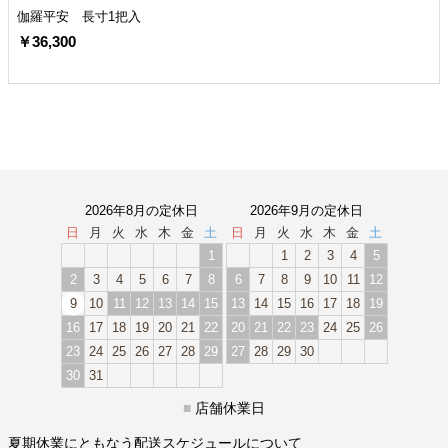
伽羅平安 長寸1把入
￥36,300
2026年8月の定休日
2026年9月の定休日
日
月
火
水
木
金
土
日
月
火
水
木
金
土
1
1
2
3
4
5
2
3
4
5
6
7
8
6
7
8
9
10
11
12
9
10
11
12
13
14
15
13
14
15
16
17
18
19
16
17
18
19
20
21
22
20
21
22
23
24
25
26
23
24
25
26
27
28
29
27
28
29
30
30
31
■
店舗休業日
夏期休業にともなう配送スケジュールについて