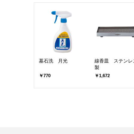
墓石洗 月光
線香皿 ステンレ
製
￥770
￥1,672