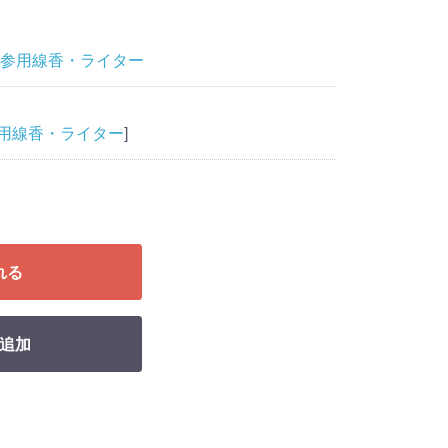
参用線香・ライター
用線香・ライター
]
れる
追加