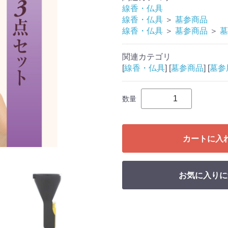
線香・仏具
線香・仏具
＞
墓参商品
線香・仏具
＞
墓参商品
＞
墓
関連カテゴリ
[
線香・仏具
] [
墓参商品
] [
墓参
数量
カートに入
お気に入りに