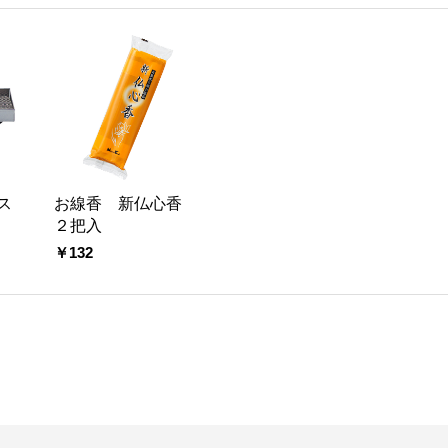
ス
お線香 新仏心香
２把入
￥132