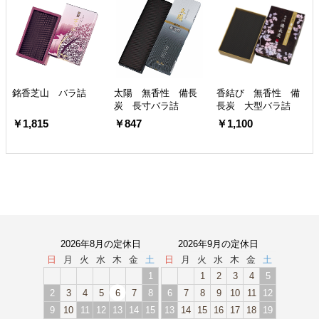
銘香芝山 バラ詰
太陽 無香性 備長
香結び 無香性 備
炭 長寸バラ詰
長炭 大型バラ詰
￥1,815
￥847
￥1,100
2026年8月の定休日
2026年9月の定休日
日
月
火
水
木
金
土
日
月
火
水
木
金
土
1
1
2
3
4
5
2
3
4
5
6
7
8
6
7
8
9
10
11
12
9
10
11
12
13
14
15
13
14
15
16
17
18
19