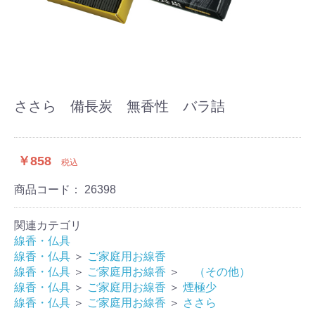
ささら 備長炭 無香性 バラ詰
￥858
税込
商品コード：
26398
関連カテゴリ
線香・仏具
線香・仏具
＞
ご家庭用お線香
線香・仏具
＞
ご家庭用お線香
＞
（その他）
線香・仏具
＞
ご家庭用お線香
＞
煙極少
線香・仏具
＞
ご家庭用お線香
＞
ささら