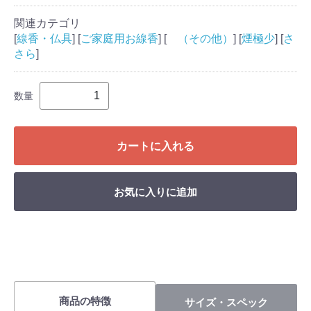
関連カテゴリ
[
線香・仏具
] [
ご家庭用お線香
] [
（その他）
] [
煙極少
] [
さ
さら
]
数量
カートに入れる
お気に入りに追加
商品の特徴
サイズ・スペック