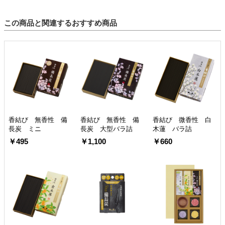
この商品と関連するおすすめ商品
香結び 無香性 備
香結び 無香性 備
香結び 微香性 白
長炭 ミニ
長炭 大型バラ詰
木蓮 バラ詰
￥495
￥1,100
￥660