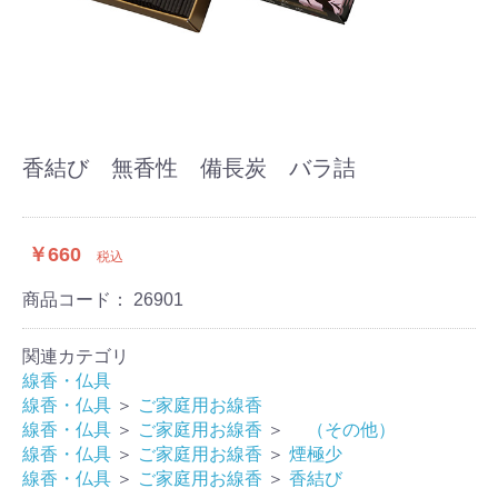
香結び 無香性 備長炭 バラ詰
￥660
税込
商品コード：
26901
関連カテゴリ
線香・仏具
線香・仏具
＞
ご家庭用お線香
線香・仏具
＞
ご家庭用お線香
＞
（その他）
線香・仏具
＞
ご家庭用お線香
＞
煙極少
線香・仏具
＞
ご家庭用お線香
＞
香結び