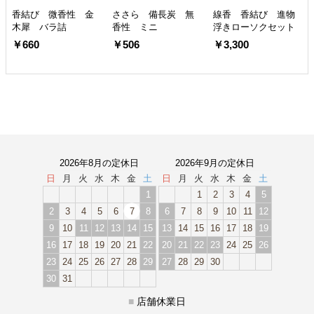
香結び 微香性 金
ささら 備長炭 無
線香 香結び 進物
木犀 バラ詰
香性 ミニ
浮きローソクセット
￥660
￥506
￥3,300
2026年8月の定休日
2026年9月の定休日
日
月
火
水
木
金
土
日
月
火
水
木
金
土
1
1
2
3
4
5
2
3
4
5
6
7
8
6
7
8
9
10
11
12
9
10
11
12
13
14
15
13
14
15
16
17
18
19
16
17
18
19
20
21
22
20
21
22
23
24
25
26
23
24
25
26
27
28
29
27
28
29
30
30
31
■
店舗休業日