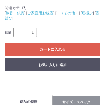
関連カテゴリ
[
線香・仏具
] [
ご家庭用お線香
] [
（その他）
] [
煙極少
] [
香
結び
]
数量
カートに入れる
お気に入りに追加
商品の特徴
サイズ・スペック