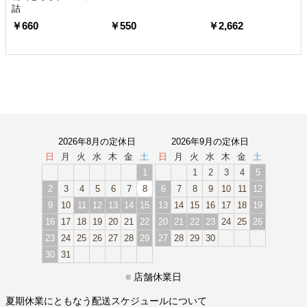
詰
￥660
￥550
￥2,662
2026年8月の定休日
2026年9月の定休日
日
月
火
水
木
金
土
日
月
火
水
木
金
土
1
1
2
3
4
5
2
3
4
5
6
7
8
6
7
8
9
10
11
12
9
10
11
12
13
14
15
13
14
15
16
17
18
19
16
17
18
19
20
21
22
20
21
22
23
24
25
26
23
24
25
26
27
28
29
27
28
29
30
30
31
■
店舗休業日
夏期休業にともなう配送スケジュールについて