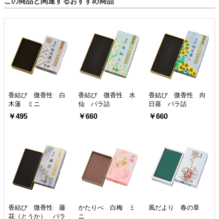
この商品と関連するおすすめ商品
香結び 微香性 白
香結び 微香性 水
香結び 微香性 向
木蓮 ミニ
仙 バラ詰
日葵 バラ詰
￥495
￥660
￥660
香結び 微香性 藤
かたりべ 白梅 ミ
風だより 春の章
花（とうか） バラ
ニ