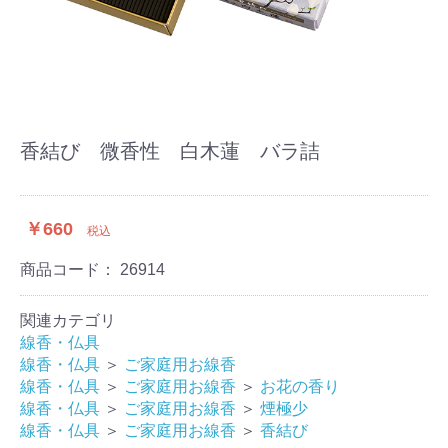
香結び 微香性 白木蓮 バラ詰
￥660
税込
商品コード：
26914
関連カテゴリ
線香・仏具
線香・仏具
＞
ご家庭用お線香
線香・仏具
＞
ご家庭用お線香
＞
お花の香り
線香・仏具
＞
ご家庭用お線香
＞
煙極少
線香・仏具
＞
ご家庭用お線香
＞
香結び