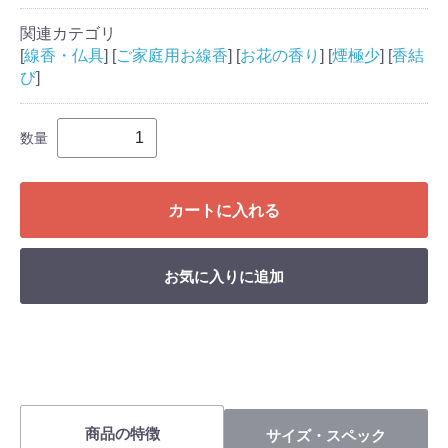
関連カテゴリ
[
線香・仏具
] [
ご家庭用お線香
] [
お花の香り
] [
煙極少
] [
香結
び
]
数量
カートに入れる
お気に入りに追加
商品の特徴
サイズ・スペック